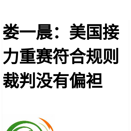
娄一晨：美国接
力重赛符合规则
裁判没有偏袒