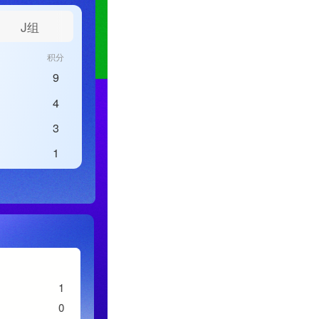
J组
K组
L组
积分
球队
场次
胜/平/
9
3
2/1/0
瑞士
1
4
3
1/1/1
加拿大
2
3
3
1/1/1
波黑
3
1
3
0/1/2
卡塔尔
4
1
0