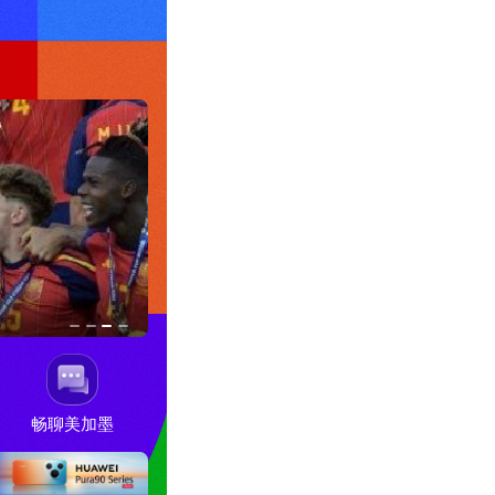
连庄金靴！姆巴佩10球荣膺2026
畅聊美加墨