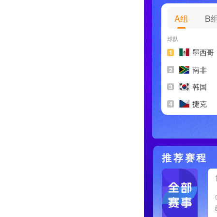
A组
B
球队
墨西哥
1
南非
2
韩国
3
捷克
4
推荐赛程
4
6