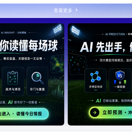
查看更多
根廷25岁国脚离开欧洲 踢完世界杯就转会了！
足联继续抵制世界杯，因凡蒂诺能熬到“点球大战”吗？
根廷队友谊赛计划出炉，中国行或搁浅：哪里商业回报大就去