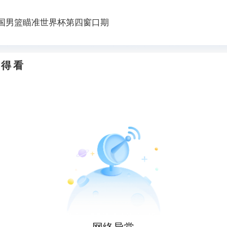
国男篮瞄准世界杯第四窗口期
500万身价、1亿标价、世界杯0球！他是真天才，还是尤文
值得看
根廷25岁国脚离开欧洲 踢完世界杯就转会了！
足联继续抵制世界杯，因凡蒂诺能熬到“点球大战”吗？
网络异常