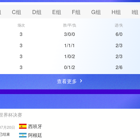
组
C组
D组
E组
F组
G组
H组
I组
场次
胜/平/负
进/失
3
3/0/0
6/0
3
1/1/1
2/3
3
1/0/2
2/3
3
0/1/2
2/6
查看更多
世界杯决赛
西班牙
07月20日
已结束
阿根廷