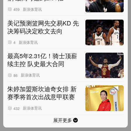
新浪体育讯
459
美记预测篮网先交易KD 先
决筹码决定欧文去向
新浪体育讯
4
最高5年2.31亿！骑士顶薪
续主控 队史最大合同
新浪体育讯
86
朱婷加盟斯坎迪奇女排 新
赛季将首次出战意甲联赛
新浪体育讯
432
展开更多