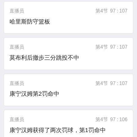
直播员
第4节
97 : 107
哈里斯防守篮板
直播员
第4节
97 : 107
莫布利后撤步三分跳投不中
直播员
第4节
97 : 107
康宁汉姆第2罚命中
直播员
第4节
97 : 106
康宁汉姆获得了两次罚球，第1罚命中