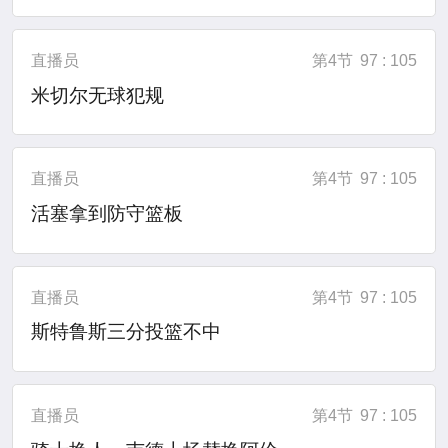
直播员
第4节
97 : 105
米切尔无球犯规
直播员
第4节
97 : 105
活塞拿到防守篮板
直播员
第4节
97 : 105
斯特鲁斯三分投篮不中
直播员
第4节
97 : 105