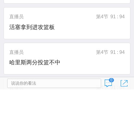
直播员
第4节
91 : 94
活塞拿到进攻篮板
直播员
第4节
91 : 94
哈里斯两分投篮不中
0
说说你的看法
直播员
第4节
91 : 94
汤普森防守篮板
直播员
第4节
91 : 94
莫布利三分投篮不中