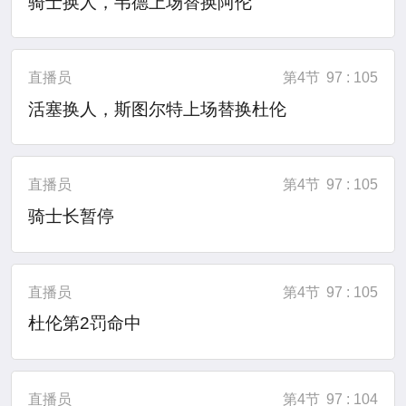
骑士换人，韦德上场替换阿伦
直播员
第4节
97 : 105
活塞换人，斯图尔特上场替换杜伦
直播员
第4节
97 : 105
骑士长暂停
直播员
第4节
97 : 105
杜伦第2罚命中
直播员
第4节
97 : 104