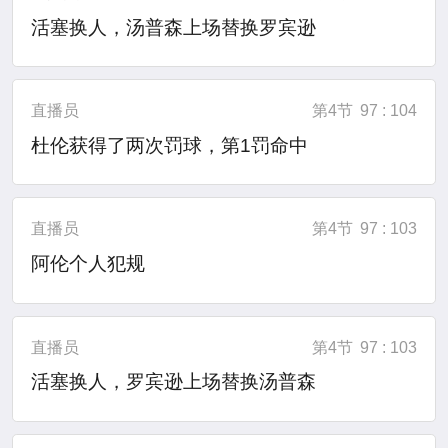
活塞换人，汤普森上场替换罗宾逊
直播员
第4节
97 : 104
杜伦获得了两次罚球，第1罚命中
直播员
第4节
97 : 103
阿伦个人犯规
直播员
第4节
97 : 103
活塞换人，罗宾逊上场替换汤普森