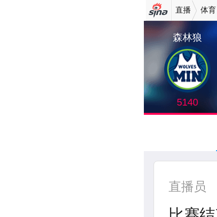
直播
体育
机新浪
森林狼
网
5140
直播员
比赛结