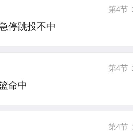
第4节
急停跳投不中
第4节
篮命中
第4节