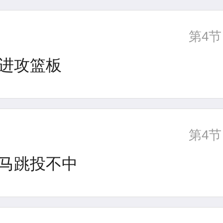
第4节
进攻篮板
第4节
马跳投不中