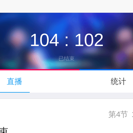
104
:
102
↓
已结束
下拉可以刷新
直播
统计
第4节
束