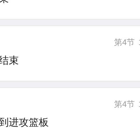
第4节
结束
第4节
到进攻篮板