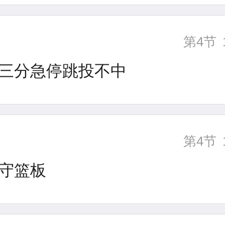
第4节
三分急停跳投不中
第4节
守篮板