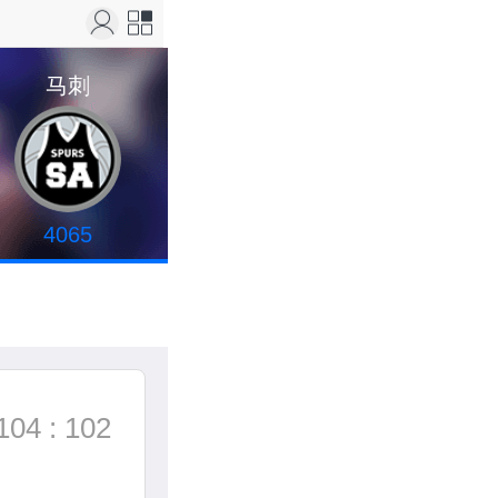
站导
马刺
航
4065
104 : 102