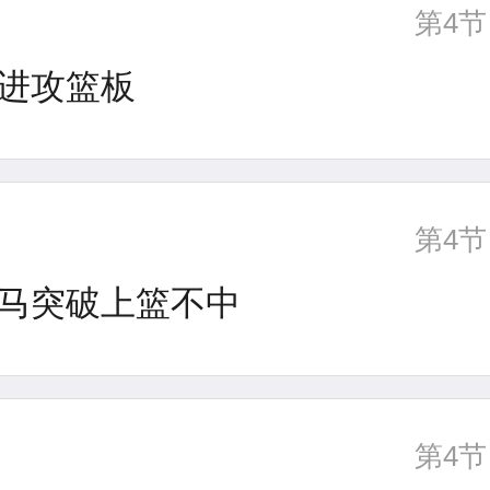
第4节
进攻篮板
第4节
马突破上篮不中
第4节