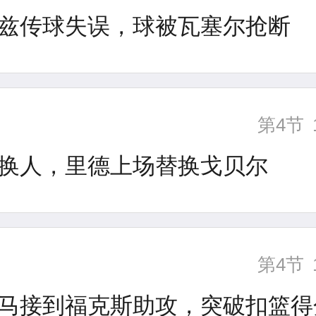
兹传球失误，球被瓦塞尔抢断
第4节
换人，里德上场替换戈贝尔
第4节
马接到福克斯助攻，突破扣篮得