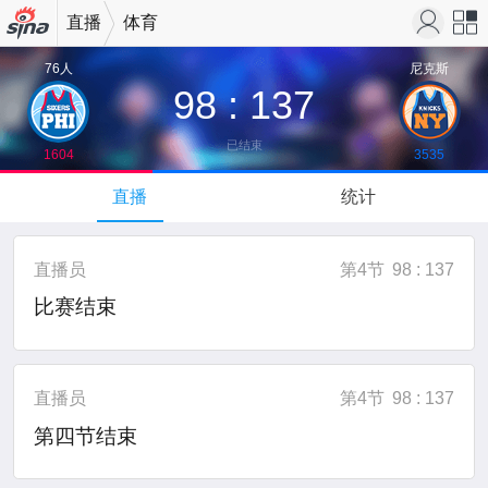
直播
体育
机新浪
站导
76人
尼克斯
98
:
137
网
航
↓
已结束
1604
3535
下拉可以刷新
直播
统计
直播员
第4节
98 : 137
比赛结束
直播员
第4节
98 : 137
第四节结束