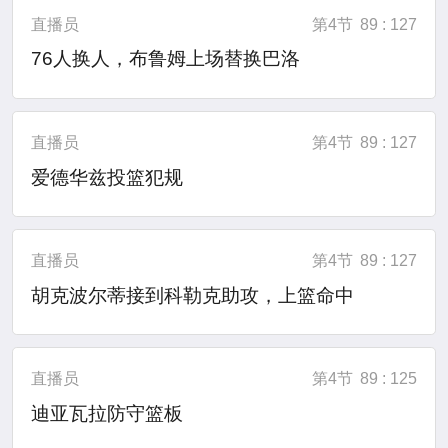
直播员
第4节
89 : 127
76人换人，布鲁姆上场替换巴洛
直播员
第4节
89 : 127
爱德华兹投篮犯规
直播员
第4节
89 : 127
胡克波尔蒂接到科勒克助攻，上篮命中
直播员
第4节
89 : 125
迪亚瓦拉防守篮板