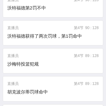
沃特福德第2罚不中
直播员
第4节
90 : 128
沃特福德获得了两次罚球，第1罚命中
直播员
第4节
89 : 128
沙梅特投篮犯规
直播员
第4节
89 : 128
胡克波尔蒂罚球命中