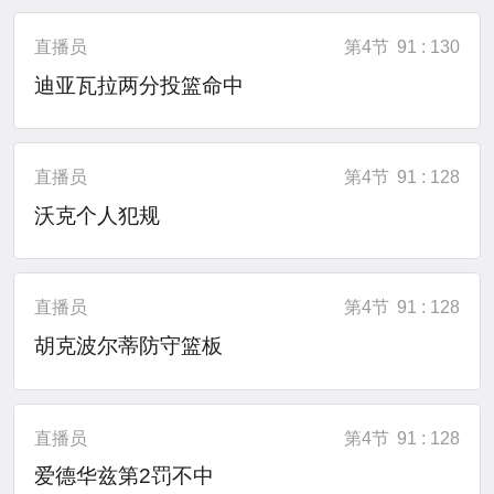
直播员
第4节
91 : 130
迪亚瓦拉两分投篮命中
直播员
第4节
91 : 128
沃克个人犯规
直播员
第4节
91 : 128
胡克波尔蒂防守篮板
直播员
第4节
91 : 128
爱德华兹第2罚不中