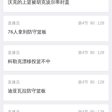
沃克的上篮被胡克波尔蒂封盖
直播员
第4节
90 : 128
76人拿到防守篮板
直播员
第4节
90 : 128
科勒克漂移投篮不中
直播员
第4节
90 : 128
迪亚瓦拉防守篮板
直播员
第4节
90 : 128