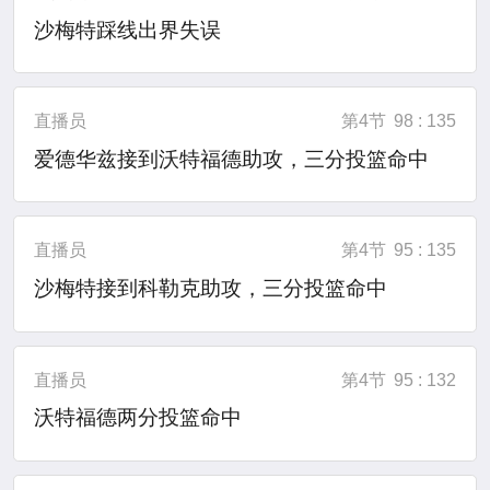
沙梅特踩线出界失误
直播员
第4节
98 : 135
爱德华兹接到沃特福德助攻，三分投篮命中
直播员
第4节
95 : 135
沙梅特接到科勒克助攻，三分投篮命中
直播员
第4节
95 : 132
沃特福德两分投篮命中