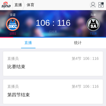
直播
体育
机新浪
站导
雷霆
马刺
106
:
116
网
航
↓
已结束
1051
7318
下拉可以刷新
直播
统计
直播员
第4节
106 : 116
比赛结束
直播员
第4节
106 : 116
第四节结束