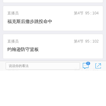
直播员
第4节
95 : 104
福克斯后撤步跳投命中
直播员
第4节
95 : 102
约翰逊防守篮板
0
说说你的看法
直播员
第4节
95 : 102
巴恩希泽的上篮被约翰逊封盖
直播员
第4节
95 : 102
巴恩斯传球失误，球被威金斯抢断