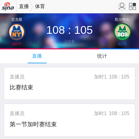
直播
体育
机新浪
站导
尼克斯
凯尔特人
108
:
105
网
航
↓
已结束
8077
3176
下拉可以刷新
直播
统计
直播员
加时1
108 : 105
比赛结束
直播员
加时1
108 : 105
第一节加时赛结束