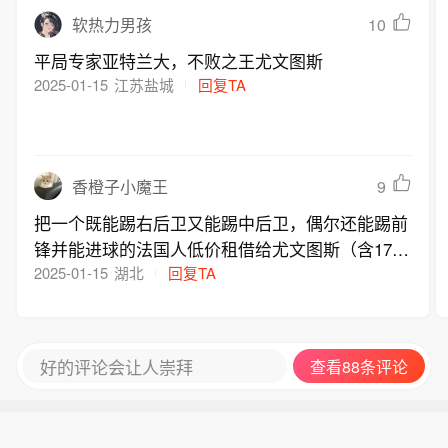
10
软热力男孩
平局专家亚特兰大，不败之王尤文图斯
2025-01-15
江苏盐城
回复TA
9
香橙子小魔王
把一个既能踢右后卫又能踢中后卫，偶尔还能踢前
锋并能进球的法国人低价租借给尤文图斯（含1700
万买断费），自己却花了4000多万买了个中后卫和
2025-01-15
湖北
回复TA
一个右后卫，结果那个中后卫还经常坐冷板凳，这
不是有毛病吗？这种水平的操作肯定比不上国米，
米兰和国米的差距就在于一个马洛塔。米兰靠蒙卡
好的评论会让人崇拜
查看88条评论
达和伊布他们永远争不了冠军。典型的中下游球队