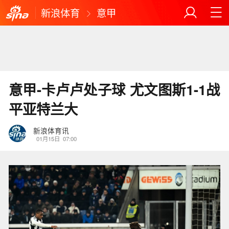
新浪体育
意甲
意甲-卡卢卢处子球 尤文图斯1-1战
平亚特兰大
新浪体育讯
01月15日
07:00