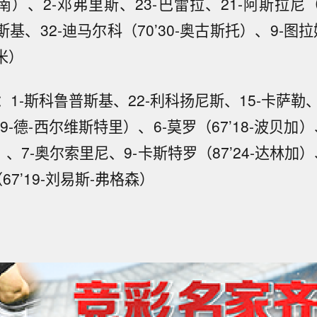
布坎南）、2-邓弗里斯、23-巴雷拉、21-阿斯拉尼（7
斯基、32-迪马尔科（70’30-奥古斯托）、9-图拉
雷米）
1-斯科鲁普斯基、22-利科扬尼斯、15-卡萨勒、
29-德-西尔维斯特里）、6-莫罗（67’18-波贝加
奇）、7-奥尔索里尼、9-卡斯特罗（87’24-达林加）
67’19-刘易斯-弗格森）
）