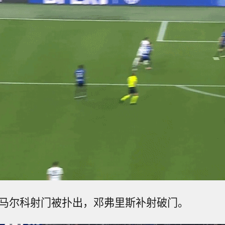
迪马尔科射门被扑出，邓弗里斯补射破门。