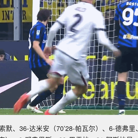
索默、36-达米安（70’28-帕瓦尔）、6-德弗里