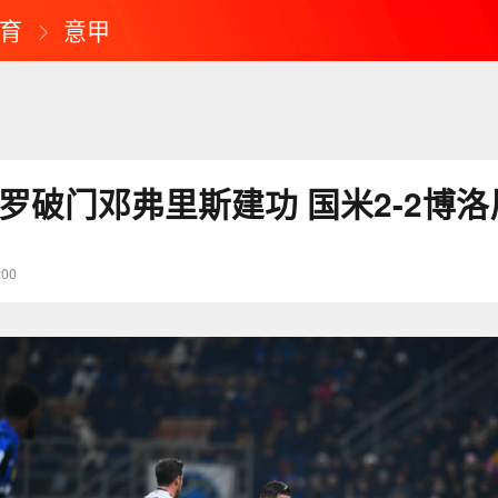
育
意甲
罗破门邓弗里斯建功 国米2-2博洛
:00