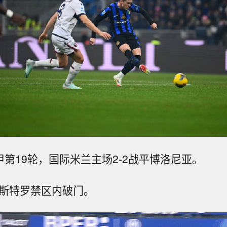
甲第19轮，国际米兰主场2-2战平博洛尼亚。
卡斯特罗禁区内破门。