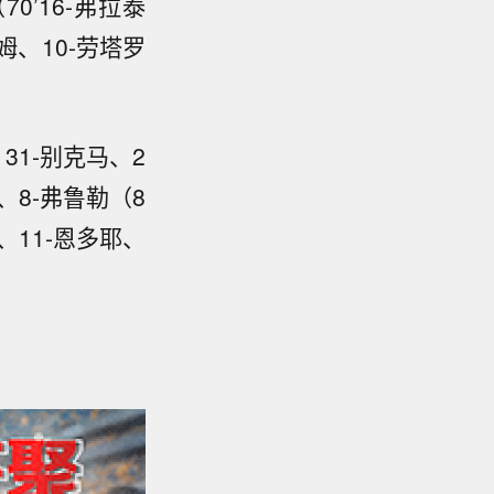
0’16-弗拉泰
姆、10-劳塔罗
31-别克马、2
）、8-弗鲁勒（8
、11-恩多耶、