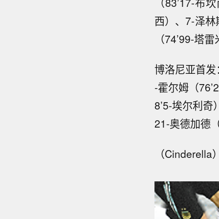
（83’17-
西）、7-泽林
（74’99-塔
博洛尼亚首发：
-霍尔姆（76’
8’5-埃尔利
21-奥德加德（
（Cinderella