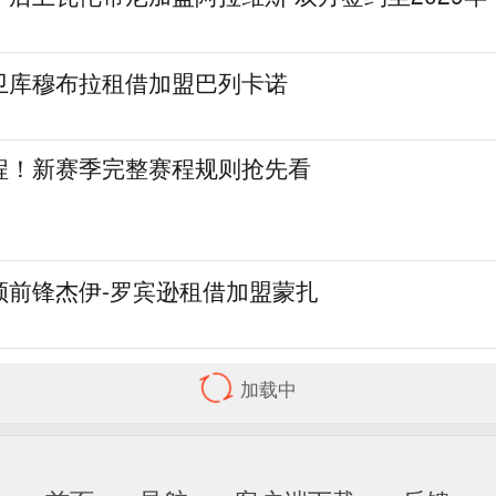
卫库穆布拉租借加盟巴列卡诺
程！新赛季完整赛程规则抢先看
顿前锋杰伊-罗宾逊租借加盟蒙扎
会：利物浦3500万欧签下莱昂尼