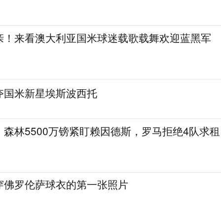
亲！来看澳大利亚国米球迷载歌载舞欢迎蓝黑军
夺国米新星埃斯波西托
森林5500万镑紧盯赖因德斯，罗马拒绝4队求租
穿佛罗伦萨球衣的第一张照片