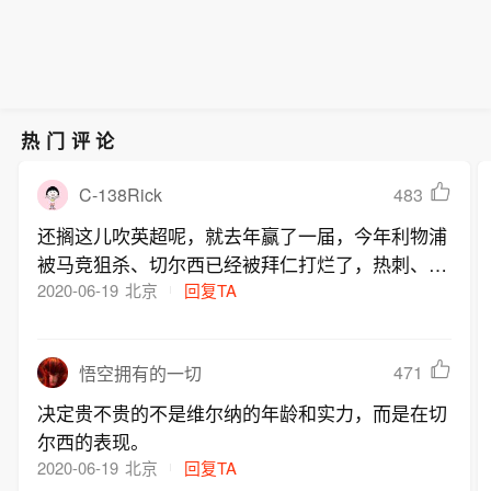
热门评论
C-138Rick
483
还搁这儿吹英超呢，就去年赢了一届，今年利物浦
被马竞狙杀、切尔西已经被拜仁打烂了，热刺、阿
森纳什么水平不用我多说了吧。最后英超能看的除
2020-06-19
北京
回复TA
了曼城竟然是去年被骂死的曼联[捂嘴笑]
471
悟空拥有的一切
决定贵不贵的不是维尔纳的年龄和实力，而是在切
尔西的表现。
2020-06-19
北京
回复TA