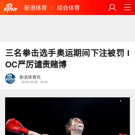
新浪体育
综合体育
三名拳击选手奥运期间下注被罚 I
OC严厉谴责赌博
新浪体育讯
2016.09.29
18:34