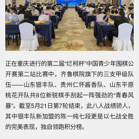
正在重庆进行的第二届“烂柯杯”中国青少年围棋公
开赛第二站比赛中，齐鲁棋院旗下的三支甲级队
伍——山东银丰队、贵州仁怀酱香队、山东平原
桃花开队共8位新锐棋手刮起一阵强劲的“青春风
暴”。截至5月21日第7轮结束，此八人战绩骄人，
其中银丰队新加盟的陈一纯七段更是以七战全胜
的完美表现，独自领跑积分榜。