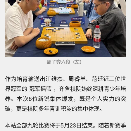
周子弈六段（左）
作为培育输送出江维杰、周睿羊、范廷钰三位世
界冠军的“冠军摇篮”，齐鲁棋院始终深耕青少年培
养。本次8位新锐集体爆发，既是个人实力的突
破，更是棋院多年青训积淀的集中体现。
本站全部九轮比赛将于5月23日结束。随着新赛季