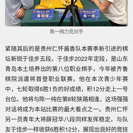
陈一纯力克对手
紧随其后的是贵州仁怀酱香队本赛季新引进的棋
坛新锐于佳步五段。于佳步2022年定段，是山东
青岛本土培养出的第八位职业棋手，今年被齐鲁
棋院派遣将首登职业联赛。他在本次青少年赛
中，七轮取得6胜1负的好成绩，积12分走上一号
台位。他将与陈一纯在第8轮狭路相逢，这场强强
对话将成为本站比赛的最大看点之一。贵州仁怀
另一员青年大将薛冠华八段同样发挥稳定，与队
友于佳步一样收获6胜积12分，展现出良好的竞技