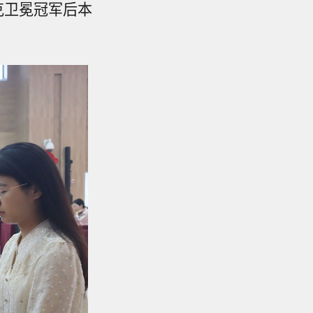
克卫冕冠军后本