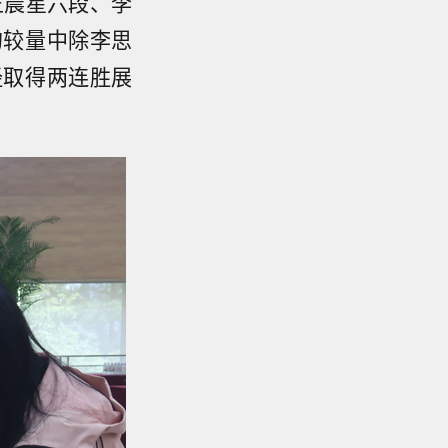
王晨星六段、李
的较量中除李思
经取得两连胜展