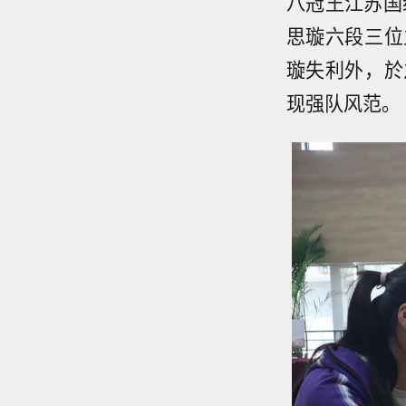
八冠王江苏国
思璇六段三位
璇失利外，於
现强队风范。