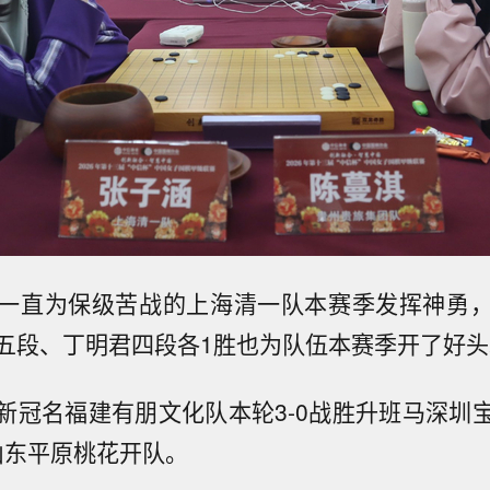
一直为保级苦战的上海清一队本赛季发挥神勇
五段、丁明君四段各1胜也为队伍本赛季开了好头
新冠名福建有朋文化队本轮3-0战胜升班马深圳
胜山东平原桃花开队。