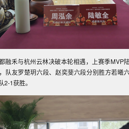
都融禾与杭州云林决破本轮相遇，上赛季MVP
，队友罗楚玥六段、赵奕斐六段分别胜方若曦
2-1获胜。