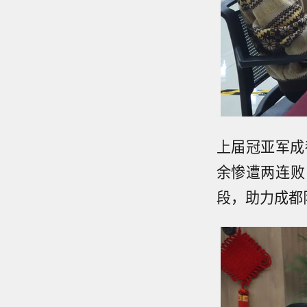
上届冠亚军成
余惨遭两连败
段，助力成都队