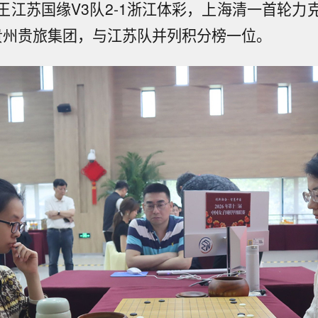
王江苏国缘V3队2-1浙江体彩，上海清一首轮力
马贵州贵旅集团，与江苏队并列积分榜一位。