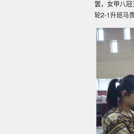
罢，女甲八冠
轮2-1升班