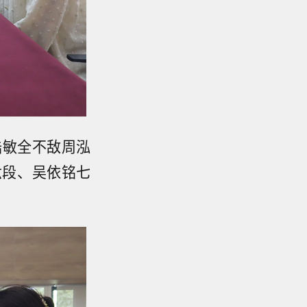
陆敏全不敌周泓
六段、吴依铭七