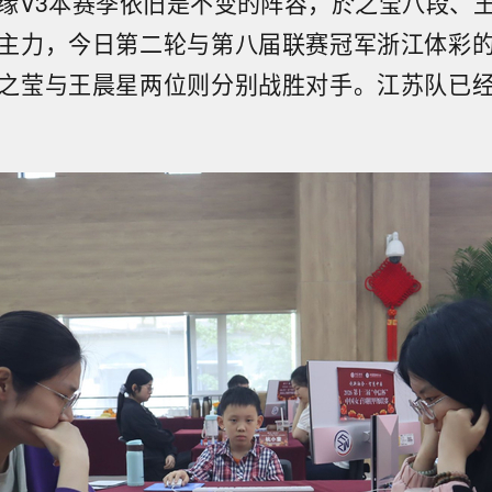
缘V3本赛季依旧是不变的阵容，於之莹八段、
主力，今日第二轮与第八届联赛冠军浙江体彩
之莹与王晨星两位则分别战胜对手。江苏队已