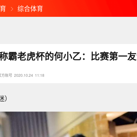
育
综合体育
 称霸老虎杯的何小乙：比赛第一
官方账号
2020.10.24
11:18
迷）