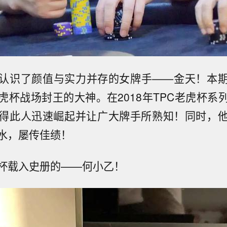
认识了颜值与实力并存的女牌手——金天！本
虎杯战场封王的大神。在2018年TPC老虎杯系
得此人迅速崛起并让广大牌手所熟知！同时，
水，屡传佳绩！
杯载入史册的——何小乙！