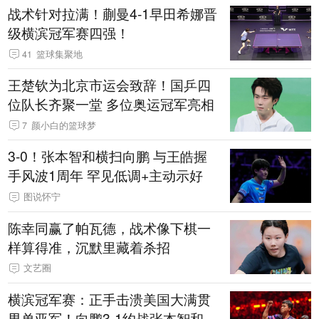
战术针对拉满！蒯曼4-1早田希娜晋
级横滨冠军赛四强！
41
篮球集聚地
王楚钦为北京市运会致辞！国乒四
位队长齐聚一堂 多位奥运冠军亮相
7
颜小白的篮球梦
3-0！张本智和横扫向鹏 与王皓握
手风波1周年 罕见低调+主动示好
图说怀宁
陈幸同赢了帕瓦德，战术像下棋一
样算得准，沉默里藏着杀招
文艺圈
横滨冠军赛：正手击溃美国大满贯
男单亚军！向鹏3-1约战张本智和