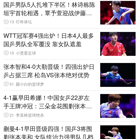
国乒男队5人扎堆下半区！林诗栋陈
垣宇首轮相遇，覃予萱迎战伊藤美
诚
13
叮咚体坛
WTT冠军赛4强出炉！日本4人最多
国乒男队全军覆没 靠女队遮羞
15
小贤爱足球
张本智和4-0大勒晋级！四强出炉日
乒占据三席 松岛VS张本绝对优势
51
颜小白的篮球梦
4-1赢早田希娜！中国女乒22岁左
手王牌冲冠：三朵金花围剿张本美
和
21
李喜林篮球绝杀
蒯曼4-1早田晋级四强！国乒3将围
剿张本美和 女队统治力强男队几档