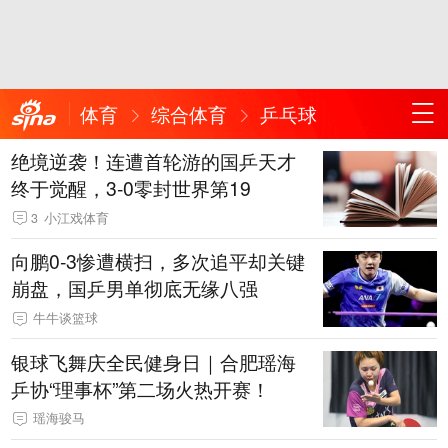
体育
综合体育
乒乓球
绝境逆袭！连遭首轮游的国乒天才
终于觉醒，3-0零封世界第19
3
小江戏体育
向鹏0-3惨遭横扫，多次追平却关键
崩盘，国乒男单彻底无缘八强
牛牛谈篮球
银球飞舞庆全民健身日｜合肥瑶海
乒协“理事杯”第二场火热开赛！
瑶海骏马