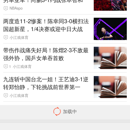
NBAspo
两度造11-2惨案！陈幸同3-0横扫法
国超新星，1/4决赛或迎中日大战
小江戏体育
带伤作战痛失好局！陈熠2-3不敌最
强外协，国乒女单吞首败
1
小江戏体育
九连斩中国台北一姐！王艺迪3-1逆
转郑怡静，下轮挑战前世界第一
小江戏体育
加载中