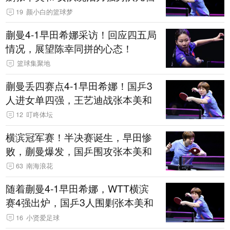
19
颜小白的篮球梦
蒯曼4-1早田希娜采访！回应四五局
情况，展望陈幸同拼的心态！
篮球集聚地
蒯曼丢四赛点4-1早田希娜！国乒3
人进女单四强，王艺迪战张本美和
12
叮咚体坛
横滨冠军赛！半决赛诞生，早田惨
败，蒯曼爆发，国乒围攻张本美和
63
南海浪花
随着蒯曼4-1早田希娜，WTT横滨
赛4强出炉，国乒3人围剿张本美和
16
小贤爱足球