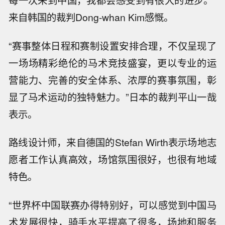
来自韩国的裁判Dong-whan Kim感慨。
“赛事整体日程和赛制设置安排合理，不仅呈现了
一场场精彩绝伦的马术竞技盛宴，更以专业的运
营能力、完善的安全体系、浓厚的赛事氛围，彰
显了马术运动的独特魅力。”日本的裁判平山一哉
表示。
路线设计师，来自德国的Stefan Wirth表示场地志
愿者工作认真高效，场馆氛围很好，也很有地域
特色。
“世界杯中国联赛办得特别好，可以感觉到中国马
术发展很快，骑手水平提高了很多，场地和服务