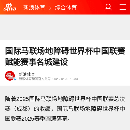
新浪体育
综合体育
国际马联场地障碍世界杯中国联赛
赋能赛事名城建设
新浪体育
新浪体育新闻官方账号
2025.12.25
15:33
随着2025国际马联场地障碍世界杯中国联赛总决
赛（成都）的收缰，国际马联场地障碍世界杯中
国联赛2025赛季圆满落幕。