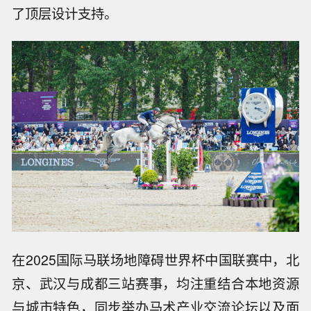
了顶层设计支持。
在2025国际马联场地障碍世界杯中国联赛中，北
京、武汉与成都三站赛事，均注重结合本地资源
与城市特色，同步举办马术产业交流论坛以及面