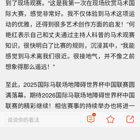
到了现场观赛。“这是我第一次在现场欣赏马术国
际大赛，感觉非常好。我不仅体验到马术这项运
动的优雅，还得到很多艺术创作方面的启发！”何
艳红表示自己和丈夫通过主持人科普的马术观赛
知识，很快明白了比赛的规则，沉浸其中，“我能
感觉到马术离我们很近。很接地气，并不像之前
想象得那么遥远！”
至此，2025国际马联场地障碍世界杯中国联赛圆
满落幕，期待2026国际马联场地障碍世界杯中国
联赛的精彩继续！相信赛事的持续举办也将进一
步助推马术运动在中国的大众化发展。
0
说说你的看法