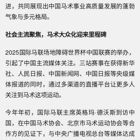
进，共同展现出中国马术事业高质量发展的蓬勃
气象与多元格局。
社会主流聚焦，马术大众化迎来里程碑
2025国际马联场地障碍世界杯中国联赛的举办，
引起了中国主流媒体关注。三站赛事在获得新华
社、人民日报、中国新闻网、中国日报等央级媒
体报道的同时，通过多渠道的直播平台让更多人
关注到马术这项运动。
今年年初，国际马联主席英格玛·德沃斯到访中
国，在中国马术协会、北京市马术运动协会等合
作方的见证下，与中央广播电视总台等媒体达成