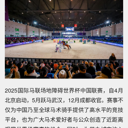
2025国际马联场地障碍世界杯中国联赛，自4月
北京启动，5月跃马武汉，12月成都收官。赛事不
仅为中国乃至全球马术骑手提供了高水平的竞技
平台，也为广大马术爱好者与公众创造了近距离