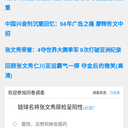
重
中国兴奋剂沉重回忆：94年广岛之痛 廖辉佟文中
招
张文秀荣誉：4夺世界大赛季军 9次打破亚洲纪录
回顾张文秀仁川亚运霸气一掷 夺金后的微笑(高
清)
欢迎参加问卷调查
调查状态：
已结束
链球名将张文秀尿检呈阳性
(必选)*
震惊，没想到她会服药