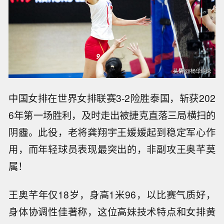
中国女排在世界女排联赛3-2险胜泰国，斩获202
6年第一场胜利，及时走出被捷克直落三局横扫的
阴霾。此役，老将龚翔宇王媛媛起到稳定军心作
用，而年轻球员表现最突出的，非副攻王奥芊莫
属！
王奥芊年仅18岁，身高1米96，以比赛气质好，
身体协调性佳著称，这位高妹技术特点和女排黄