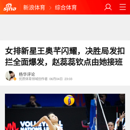
新浪体育
综合体育
女排新星王奥芊闪耀，决胜局发扣
拦全面爆发，赵蕊蕊钦点由她接班
杨华评论
优质体育领域创作者
06月04日
23:03