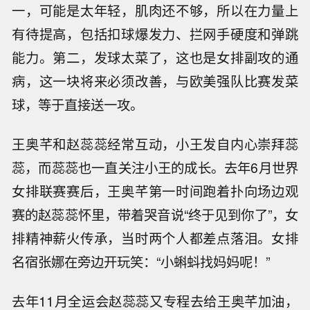
一，可能是太年轻，肌肉还不够，所以在力量上
有待提高，包括扣球爆发力、拦网手硬度和弹跳
能力。第二，发球太菜了，这也是女排副攻的通
病，这一块将来必须改善，与欧美强队比赛发菜
球，等于直接送一攻。
王奥芊和赵蕊蕊经常互动，小王发自内心崇拜蕊
蕊，而蕊蕊也一直关注小王的成长。去年6月世界
女排联赛赛后，王奥芊第一时间跑着扑向场边观
赛的赵蕊蕊怀里，带着哭音说“终于见到你了”，女
排精神薪火传承，当时两个人都差点落泪。女排
名宿张娜在旁边开玩笑：“小蝌蚪找妈妈呢！”
去年11月全运会赵蕊蕊又专程去给王奥芊加油，