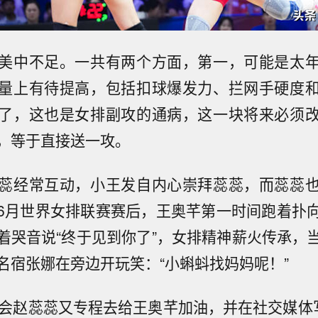
美中不足。一共有两个方面，第一，可能是太
量上有待提高，包括扣球爆发力、拦网手硬度
了，这也是女排副攻的通病，这一块将来必须
，等于直接送一攻。
蕊经常互动，小王发自内心崇拜蕊蕊，而蕊蕊
6月世界女排联赛赛后，王奥芊第一时间跑着扑
着哭音说“终于见到你了”，女排精神薪火传承，
名宿张娜在旁边开玩笑：“小蝌蚪找妈妈呢！”
运会赵蕊蕊又专程去给王奥芊加油，并在社交媒体写