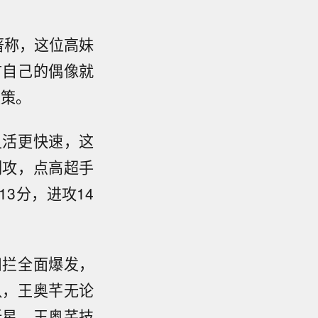
著称，这位高妹
言自己的偶像就
鞭策。
灵活更快速，这
副攻，点高超手
3分，进攻14
扣拦全面爆发，
队，王奥芊无论
新星，王奥芊技