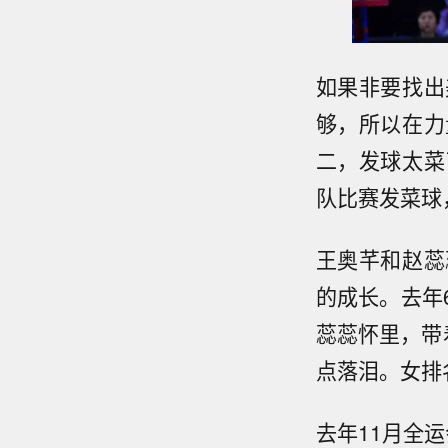
如果非要找出
够，所以在力
二，发球太菜
队比赛发菜球
王奥芊和赵蕊
的成长。去年
蕊蕊怀里，带
点落泪。女排
去年11月全