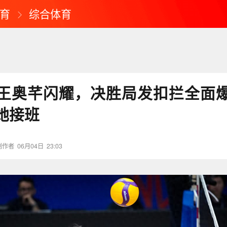
育
综合体育
王奥芊闪耀，决胜局发扣拦全面
她接班
创作者
06月04日
23:03