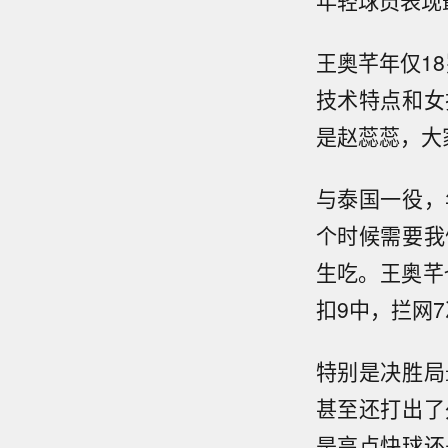
年轻球员表现
王奥芊年仅1
技术特点和女
是赵蕊蕊，大
与泰国一役，
个时候需要我
生吃。王奥芊
扣9中，拦网7
特别是决胜局
甚至还打出了
是高点快球还