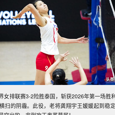
界女排联赛3-2险胜泰国，斩获2026年第一场胜
横扫的阴霾。此役，老将龚翔宇王媛媛起到稳