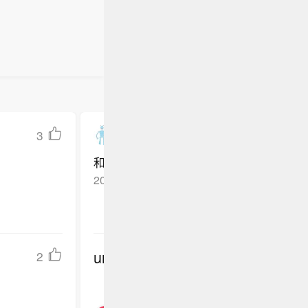
3
樱桃小丸子0512
和赵蕊蕊长得挺像，要是赵蕊蕊结婚了，
2026-06-05
浙江湖州
回复TA
undefined
2