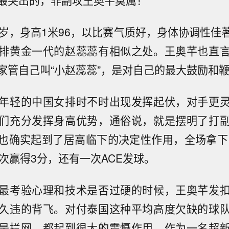
最突出的，非副攻王奥芊莫属！
8岁，身高1米96，以比赛气质好，身体协调性佳
排黄金一代的赵蕊蕊有相似之处。王奥芊也直
家管自己叫“小赵蕊蕊”，是对自己的最大鼓励和
年轻的中国女排时不时出现发挥起伏，对手更
们充分发挥身高优势，通俗说，就是摆明了打
也确实起到了居高临下的决定性作用，全场拿下1
次赢得3分，还有一次ACE发球。
最考验心理和技术是否过硬的时候，王奥芊发
久违的背飞。对付泰国这种平均高度欠缺的球
是拦网，都起到很大的震慑作用。作为一名超