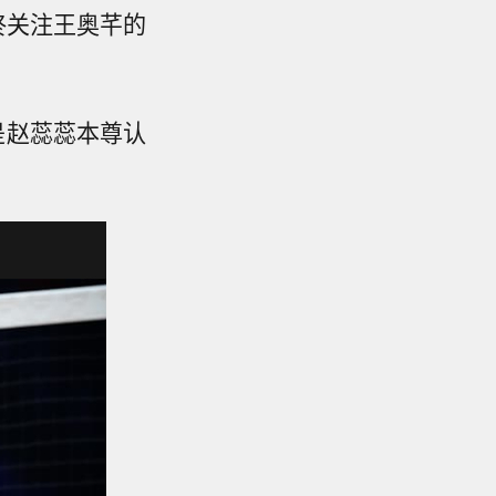
终关注王奥芊的
是赵蕊蕊本尊认