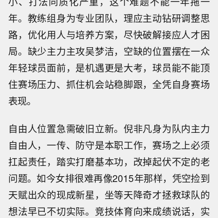
小、打法同质化严重，这个难题不能一年拖一
年。教练组身为专业团队，理应主动钻研调整思
路，优化用人与培养方案，尽快破解接应人才困
局。缺少主力主攻吴梦洁，空缺的位置摆在一众
年轻球员面前，是机遇更是大考，球员能不能顶
住赛场压力、抓住机会站稳脚跟，全凭自身赛场
表现。
自由人位置急需破旧立新。倪非凡身为队内主力
自由人，一传、防守是本职工作，赛场之上必须
扛起责任，踏实打磨基本功，改掉起伏不定的老
问题。如今女排很难再像2015年那样，凭空捡到
天赋出众的现成新星，坐等天降奇才拯救球队的
想法早已不切实际。竞技体育向来成绩说话，实