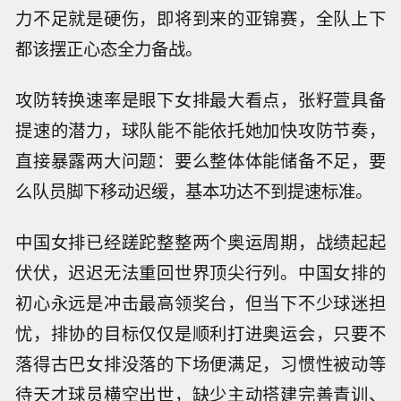
力不足就是硬伤，即将到来的亚锦赛，全队上下
都该摆正心态全力备战。
攻防转换速率是眼下女排最大看点，张籽萱具备
提速的潜力，球队能不能依托她加快攻防节奏，
直接暴露两大问题：要么整体体能储备不足，要
么队员脚下移动迟缓，基本功达不到提速标准。
中国女排已经蹉跎整整两个奥运周期，战绩起起
伏伏，迟迟无法重回世界顶尖行列。中国女排的
初心永远是冲击最高领奖台，但当下不少球迷担
忧，排协的目标仅仅是顺利打进奥运会，只要不
落得古巴女排没落的下场便满足，习惯性被动等
待天才球员横空出世，缺少主动搭建完善青训、