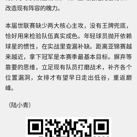
改造现有阵容的魄力。
本届世联赛缺少两大核心主攻，没有王牌兜底，
恰好用来检验队伍真实成色。年轻球员抛开依赖
球星的惯性，在实战里查漏补缺。距离亚锦赛越
来越近，拿下冠军是本赛季最基本目标。摒弃等
靠要的思维，立足现有队员打磨战术，补齐各个
位置漏洞，女排才有望早日走出低谷，重返巅
峰。
（陆小青）