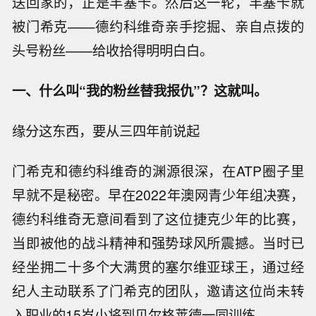
送回家的，正是丰塞卡。然后这一轮，丰塞卡就
被门希克——德约科维奇亲手挖掘、亲自点拨的
头号粉丝——给收拾得明明白白。
一、什么叫“我的粉丝替我报仇”？这就叫。
缘分这东西，要从三四年前说起
门希克和德约科维奇的渊源很深，在ATP圈子里
早就不是秘密。早在2022年澳网青少年组决赛，
德约科维奇无意间看到了这位捷克少年的比赛，
当即被他的战斗精神和强势球风所震撼。当时已
经坐拥二十多个大满贯的塞尔维亚球王，通过经
纪人主动联系了门希克的团队，邀请这位尚未转
入职业的15岁小将到贝尔格莱德一同训练。