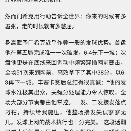
然而门希克用行动告诉全世界：你来的时候有多
嚣张，走的时候就有多憋屈。
身高赋予门希克近乎作弊一般的发球优势。首盘
他在第五局完成唯一一次破发，6-4先下一城；次
盘他更是在底线来回调动中频繁穿插网前截击，
全场51次来到网前、高效拿下了其中38分，以6-
3再下一城。丰塞卡赛后总结得很真诚：“他的发
球水准极其出众，关键分处理能力令人惊叹，全
场大部分节奏都由他掌控。一发、二发接发落点
刁钻，持续给我施压，他整场接发失误寥寥无
几。发球上网的战术执行也十分完美。”这段话翻