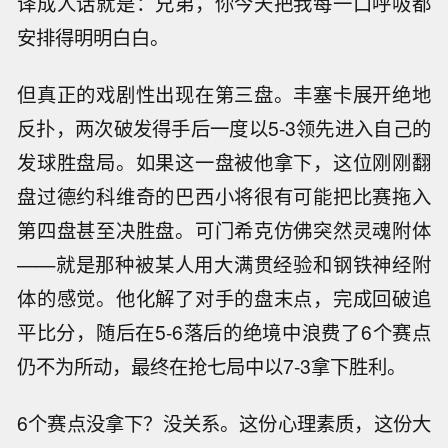
译成人话就是：兄弟，你今天把我每一口呼吸都
安排得明明白白。
但真正的戏剧性出现在第三盘。丰塞卡展开绝地
反扑，两次破发得手后一度以5-3领先进入自己的
发球胜盘局。如果这一盘被他拿下，这位刚刚翻
盘过德约科维奇的巴西小将很有可能把比赛拖入
第四盘甚至决胜盘。可门希克仿佛突然灵魂附体
——就是那种被某人用大满贯经验和钢铁神经附
体的感觉。他化解了对手的盘末点，完成回破追
平比分，随后在5-6落后的绝境中浪费了6个赛点
仍不为所动，最终在抢七局中以7-3拿下胜利。
6个赛点没拿下？没关系。这份心理素质，这份大