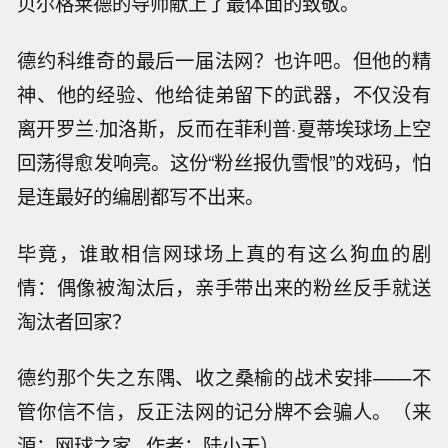
贝尔格莱德的导师献上了最体面的致敬。
德约科维奇的最后一届法网？也许吧。但他的精
神、他的经验、他给徒弟留下的武器，不仅没有
离开罗兰·加洛斯，反而在菲利普·夏蒂埃球场上空
回荡得愈发响亮。这份“粉丝报仇雪恨”的戏码，怕
是连最好的编剧都写不出来。
毕竟，谁敢相信网球场上真的有这么狗血的剧
情：偶像被淘汰后，亲手带出来的粉丝反手就送
淘汰者回家？
德约那个失之东隅、收之桑榆的战术安排——不
管你信不信，反正法网的记分牌不会骗人。（来
源：网球之家 作者：陆小天）