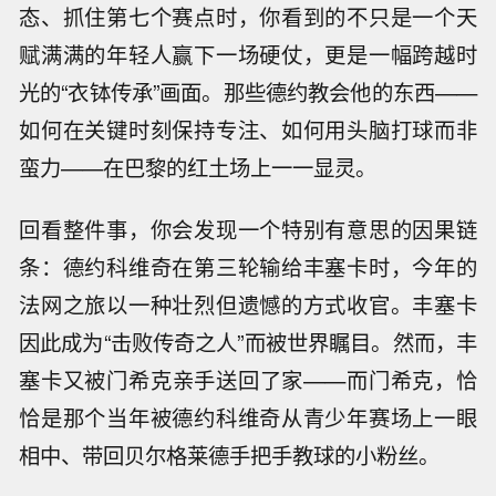
态、抓住第七个赛点时，你看到的不只是一个天
赋满满的年轻人赢下一场硬仗，更是一幅跨越时
光的“衣钵传承”画面。那些德约教会他的东西——
如何在关键时刻保持专注、如何用头脑打球而非
蛮力——在巴黎的红土场上一一显灵。
回看整件事，你会发现一个特别有意思的因果链
条：德约科维奇在第三轮输给丰塞卡时，今年的
法网之旅以一种壮烈但遗憾的方式收官。丰塞卡
因此成为“击败传奇之人”而被世界瞩目。然而，丰
塞卡又被门希克亲手送回了家——而门希克，恰
恰是那个当年被德约科维奇从青少年赛场上一眼
相中、带回贝尔格莱德手把手教球的小粉丝。