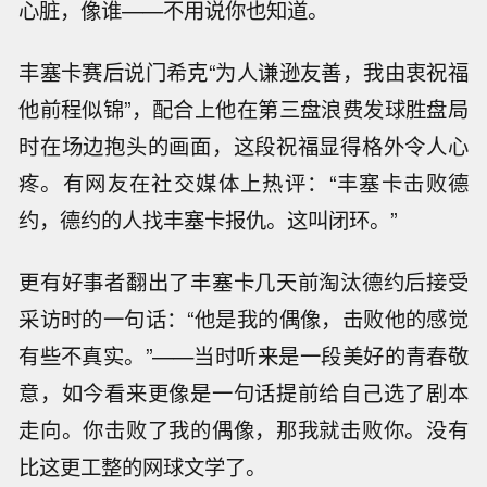
心脏，像谁——不用说你也知道。
丰塞卡赛后说门希克“为人谦逊友善，我由衷祝福
他前程似锦”，配合上他在第三盘浪费发球胜盘局
时在场边抱头的画面，这段祝福显得格外令人心
疼。有网友在社交媒体上热评：“丰塞卡击败德
约，德约的人找丰塞卡报仇。这叫闭环。”
更有好事者翻出了丰塞卡几天前淘汰德约后接受
采访时的一句话：“他是我的偶像，击败他的感觉
有些不真实。”——当时听来是一段美好的青春敬
意，如今看来更像是一句话提前给自己选了剧本
走向。你击败了我的偶像，那我就击败你。没有
比这更工整的网球文学了。