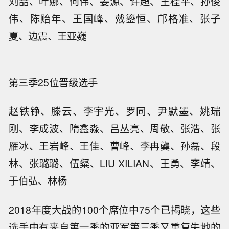
刘喆、叶娜、何伟、姜源、许超、王桂平、孙俊
伟、陈贻年、王国峰、戴鎏恒、邝格准、张子
夏、边震、王亚巍
第三季25位晋级选手
赵铁铮、滕云、李宇光、罗同、尹默墨、姚瑞
刚、李成波、隋鑫淼、吕丛亮、周敬、张浩、张
雁冰、王岩峰、王佳、曹峰、李冉龑、孙磊、段
林、张璐璐、伍粲、LIU XILIAN、王勇、李靖、
于伯弘、林杨
2018年度大战的100个席位中75个已揭晓，这些
选手中有来自第一季的亚军第三季又重复失地的