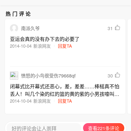
热门评论
31
南派久爷
亚运会真的没有办下去的必要了
2014-10-04
新浪网友
回复TA
30
愤怒的小鸟很受伤79668qf
闭幕式比开幕式还恶心，差，差差……棒槌真不怕
丢人！叫几个染的红的篮的黄的紫的小男孩嚎叫几
声就完了，那鸟语，节奏怎么是开运动会？！棒槌
2014-10-04
新浪网友
回复TA
的心思你别猜，猜来猜去不明白……
好的评论会让人崇拜
查看221条评论