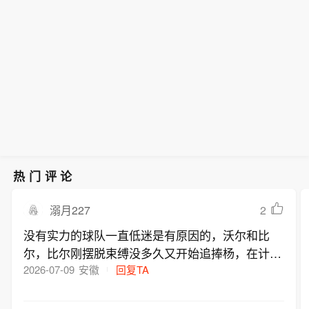
热门评论
2
溺月227
没有实力的球队一直低迷是有原因的，沃尔和比
尔，比尔刚摆脱束缚没多久又开始追捧杨，在计划
签下浓眉，未来五年季后赛又没戏了
2026-07-09
安徽
回复TA