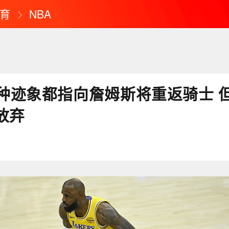
育
NBA
种迹象都指向詹姆斯将重返骑士 
放弃