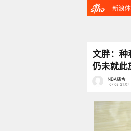
新浪体
文胖：种
仍未就此
NBA综合
07.08
21:07