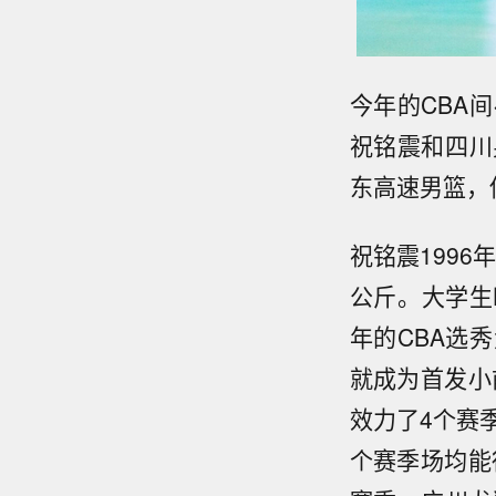
今年的CBA
祝铭震和四川
东高速男篮，
祝铭震1996
公斤。大学生
年的CBA选
就成为首发小前
效力了4个赛
个赛季场均能得