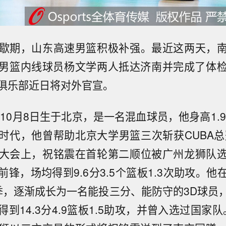
间歇期，山东高速男篮积极补强。最近这两天，
男篮内线球员杨文学两人抵达济南并完成了体
俱乐部近日将对外官宣。
年10月8日生于北京，是一名混血球员，他身高1.9
时代，他曾帮助北京大学男篮三次斩获CUBA总冠
秀大会上，祝铭震在首轮第二顺位被广州龙狮队
锋，场均得到9.6分3.5个篮板1.3次助攻。
季，逐渐成长为一名能投三分、能防守的3D球员
到14.3分4.9篮板1.5助攻，并曾入选过国家队。2