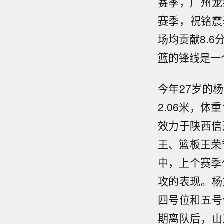
赛季，广州龙
赛季，祝铭震
场均贡献8.6
篮的锋线是一
今年27岁的
2.06米，体
效力于陕西信
王、篮板王荣
中，上个赛季代
攻的表现。杨
四号位和五号
期离队后，山