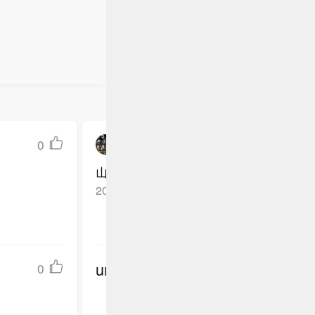
0
LostInTheChaos
山东高速加把劲
2026-07-09
广东佛山
回复TA
undefined
0