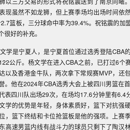
狮以三方交易的形式将祝铭震送到了南京同曦
表现虽然不如龙狮，但上赛季场均出场时间依然有
分2.7篮板，三分球命中率为39.4%。祝铭震的
个很好的补充。
杨文学是宁夏人，是宁夏首位通过选秀登陆CBA
重122公斤。杨文学在进入CBA之前，已打过6个
达以及香港金牛队，两次拿下常规赛MVP，还
誉。他在2024年CBA选秀大会上被四川男篮在首
表四川队出场29次，在场均17.6分钟里有6.4分4
文学的优势是年轻，身体素质好，篮下对抗强
位，篮下终结和卡位抢篮板是他的强项。上赛
东高速男篮内线有战斗力的球员只剩下了陶汉