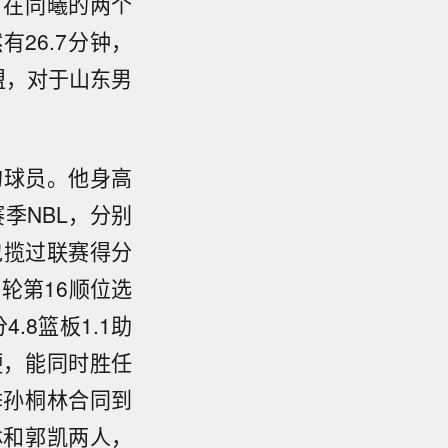
。在同曦的两个
26.7分钟，
加盟，对于山东男
的球员。他身高
赛季NBL，分别
包揽过联赛得分
轮第16顺位选
.8篮板1.1助
硬，能同时胜任
季孙桐林合同到
林和郭凯两人，