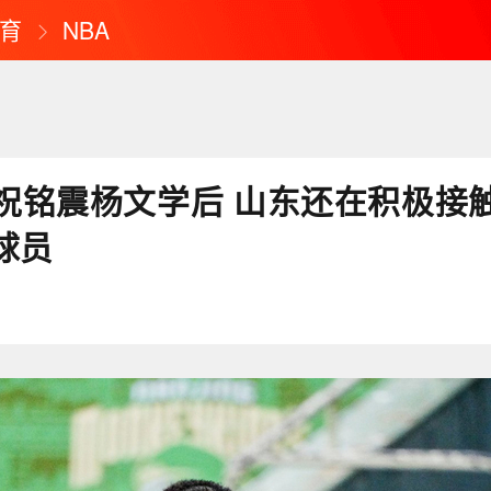
育
NBA
祝铭震杨文学后 山东还在积极接
球员