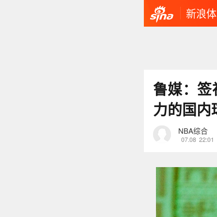
新浪体
鲁媒：签
力的国内
NBA综合
07.08
22:01