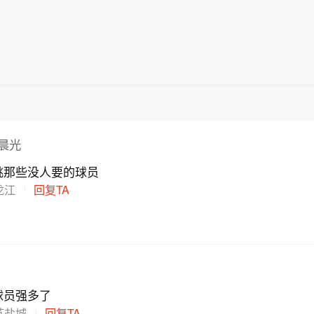
的晨光
挑那些没人要的球员
龙江
回复TA
e
球员强多了
苏盐城
回复TA