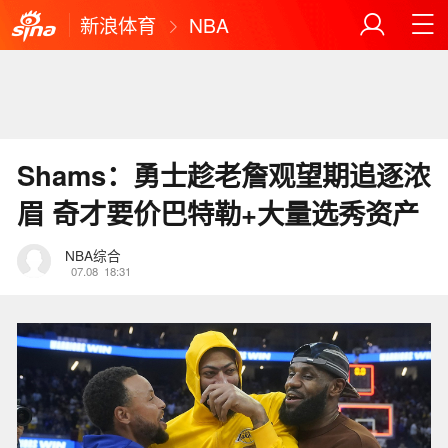
新浪体育
NBA
Shams：勇士趁老詹观望期追逐浓
眉 奇才要价巴特勒+大量选秀资产
NBA综合
07.08
18:31