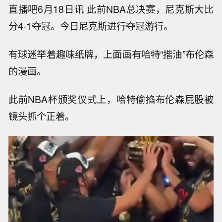
直播吧6月18日讯 此前NBA总决赛，尼克斯大比
分4-1夺冠。今日尼克斯进行夺冠游行。
有球迷举着趣味纸牌，上面画有哈特“揩油”布伦森
的漫画。
此前NBA杯颁奖仪式上，哈特偷掐布伦森屁股被
镜头抓个正着。