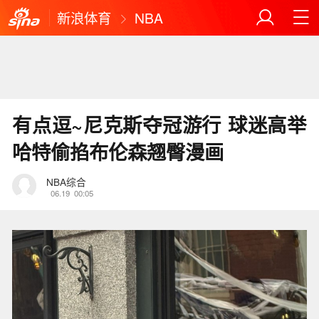
新浪体育
NBA
有点逗~尼克斯夺冠游行 球迷高举
哈特偷掐布伦森翘臀漫画
NBA综合
06.19
00:05