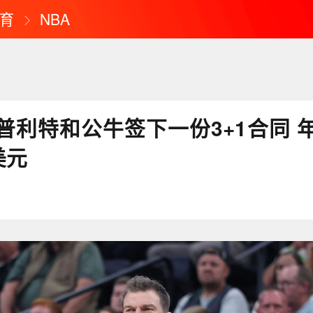
育
NBA
普利特和公牛签下一份3+1合同 
美元