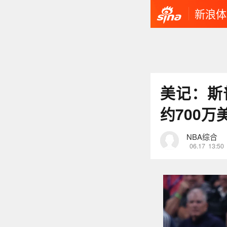
新浪体
美记：斯
约700万
NBA综合
06.17
13:50