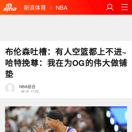
新浪体育
NBA
布伦森吐槽：有人空篮都上不进~
哈特挽尊：我在为OG的伟大做铺
垫
NBA综合
06.16
17:02