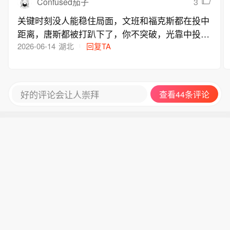
3
Confused茄子
关键时刻没人能稳住局面，文班和福克斯都在投中
距离，唐斯都被打趴下了，你不突破，光靠中投，
就算裁判想帮忙也帮不上。一个新秀哈珀比你们俩
2026-06-14
湖北
回复TA
还沉得住气
好的评论会让人崇拜
查看44条评论