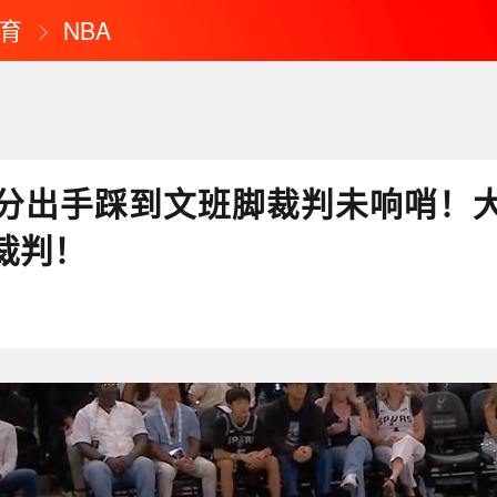
育
NBA
分出手踩到文班脚裁判未响哨！
裁判！