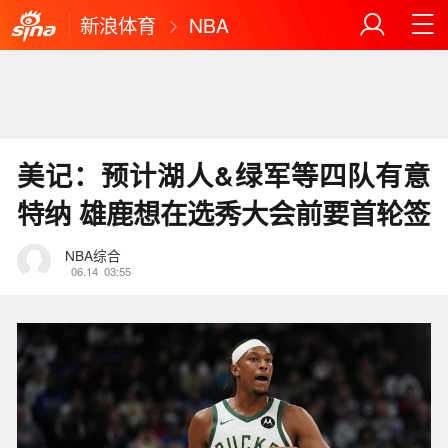
新浪体育
NBA
美记：预计湖人&绿军等四队有意
特纳 雄鹿想在选秀大会前要首轮签
NBA综合
06.14
03:55