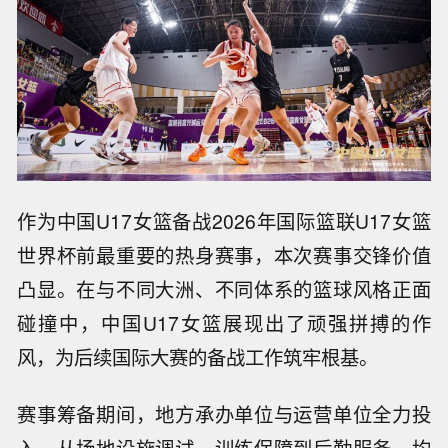
作为中国U17女篮备战2026年国际篮联U17女篮
世界杯前最重要的热身赛事，本次赛事交锋价值
凸显。在与不同大洲、不同体系的篮球风格正面
碰撞中，中国U17女篮展现出了顽强拼搏的作
风，为后续国际大赛的备战工作筑牢根基。
赛事筹备期间，地方承办单位与运营单位全力投
入，从场地设施调试、训练保障到后勤服务，均