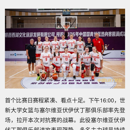
首个比赛日赛程紧凑、看点十足。下午16:00，世
新大学女篮与塞尔维亚伏伊伏丁那俱乐部率先登
场，拉开本次对抗赛的战幕。此役塞尔维亚伏伊
伏丁那俱乐部进攻表现强势，多名主力球员持续