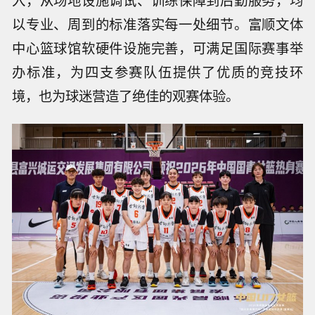
以专业、周到的标准落实每一处细节。富顺文体
中心篮球馆软硬件设施完善，可满足国际赛事举
办标准，为四支参赛队伍提供了优质的竞技环
境，也为球迷营造了绝佳的观赛体验。