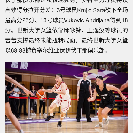
高效得分拉开分差：3号球员Krnjic.Sara砍下全场
最高分25分、13号球员Vukovic.Andrijana得到18
分。世新大学女篮依靠邱咏铃、王逸汝等球员的
苦苦支撑最终未能扭转局面。最终世新大学女篮
以68-83憾负塞尔维亚伏伊伏丁那俱乐部。