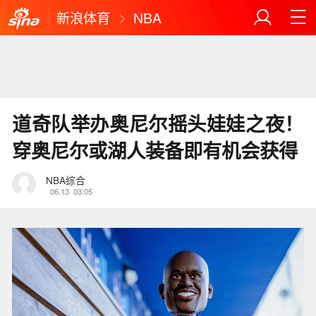
新浪体育
NBA
道奇队举办奥尼尔摇头娃娃之夜！
穿奥尼尔或湖人装备即有机会获得
NBA综合
06.13
03:05