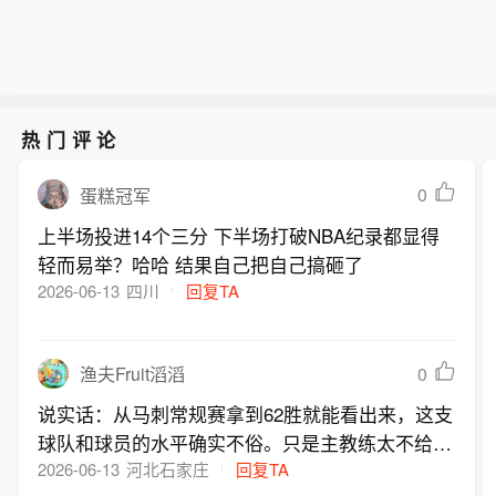
热门评论
0
蛋糕冠军
上半场投进14个三分 下半场打破NBA纪录都显得
轻而易举？哈哈 结果自己把自己搞砸了
2026-06-13
四川
回复TA
0
渔夫Fruit滔滔
说实话：从马刺常规赛拿到62胜就能看出来，这支
球队和球员的水平确实不俗。只是主教练太不给力
了。要是换一个更厉害的教练来带，球队和球员的
2026-06-13
河北石家庄
回复TA