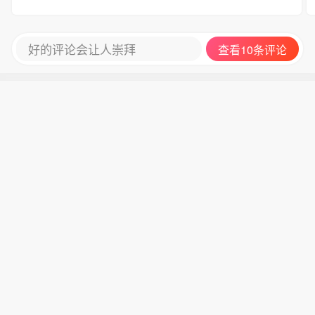
表现应该会更好。想想以前，再看看现在，心里挺
感慨的。真是一代波波维奇带出马刺的辉煌，如今
换成米奇后却让球队丢尽颜面。差距怎么这么大
好的评论会让人崇拜
查看10条评论