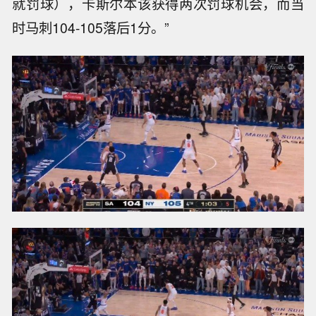
就罚球），卡斯尔本该获得两次罚球机会，而当
时马刺104-105落后1分。”