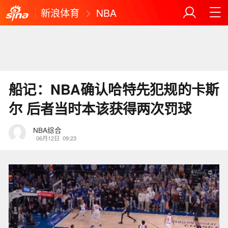
新浪体育
NBA
船记：NBA确认哈特先犯规的卡斯
尔 后者当时本该获得两次罚球
NBA综合
06月12日
09:23