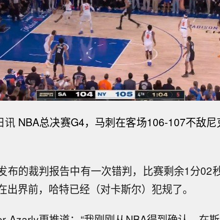
日讯
NBA总决赛G4，马刺在客场106-107不敌
发布的裁判报告中有一次错判，比赛剩余1分02
在出界前，哈特已经（对卡斯尔）犯规了。
er Azarly更推道：“我刚刚从NBA得到确认，在