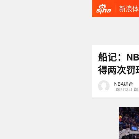
新浪体
船记：N
得两次罚
NBA综合
06月12日
09