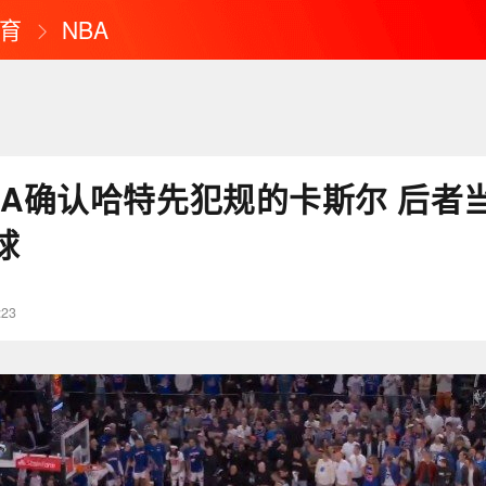
育
NBA
BA确认哈特先犯规的卡斯尔 后者
球
:23