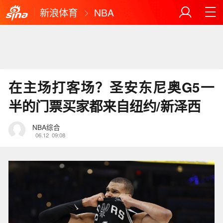
新浪体育
NBA
在主场打客场？圣安东尼奥G5一
半的门票买家都来自纽约/新泽西
NBA综合
06.12
09:08