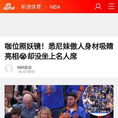
新浪体育
NBA
咖位照妖镜！悉尼妹傲人身材吸睛
亮相😭却没坐上名人席
NBA综合
06.12
09:05