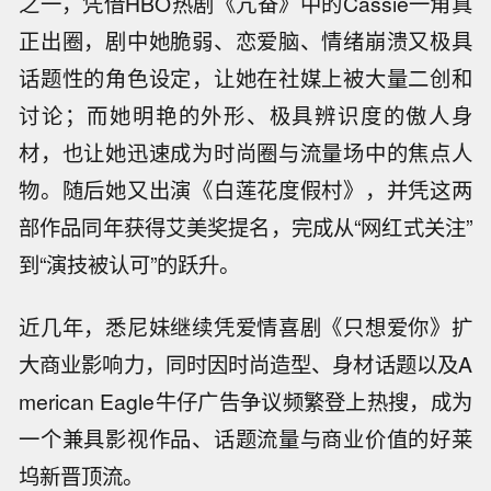
之一，凭借HBO热剧《亢奋》中的Cassie一角真
正出圈，剧中她脆弱、恋爱脑、情绪崩溃又极具
话题性的角色设定，让她在社媒上被大量二创和
讨论；而她明艳的外形、极具辨识度的傲人身
材，也让她迅速成为时尚圈与流量场中的焦点人
物。随后她又出演《白莲花度假村》，并凭这两
部作品同年获得艾美奖提名，完成从“网红式关注”
到“演技被认可”的跃升。
近几年，悉尼妹继续凭爱情喜剧《只想爱你》扩
大商业影响力，同时因时尚造型、身材话题以及A
merican Eagle牛仔广告争议频繁登上热搜，成为
一个兼具影视作品、话题流量与商业价值的好莱
坞新晋顶流。