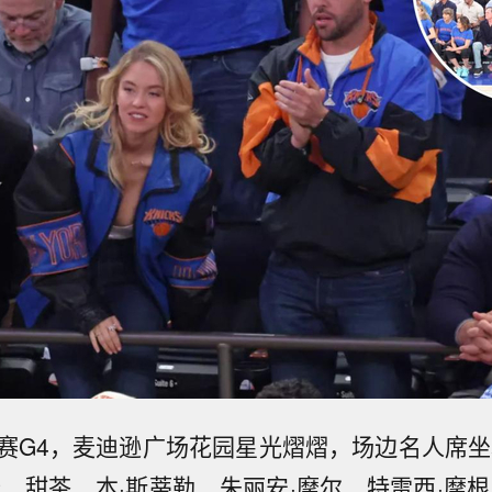
决赛G4，麦迪逊广场花园星光熠熠，场边名人席坐
李、甜茶、本·斯蒂勒、朱丽安·摩尔、特雷西·摩根