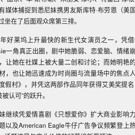
有媒体捕捉到悉尼妹携男友斯库特·布劳恩（美
过坐在了后面观众席第三排。
年好莱坞上升最快的新生代女演员之一，凭借
ssie一角真正出圈，剧中她脆弱、恋爱脑、情绪
，让她在社媒上被大量二创和讨论；而她明艳
材，也让她迅速成为时尚圈与流量场中的焦点
度假村》，并凭这两部作品同年获得艾美奖提名
技被认可”的跃升。
妹继续凭爱情喜剧《只想爱你》扩大商业影响
以及American Eagle牛仔广告争议频繁登