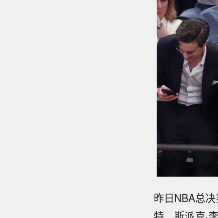
昨日NBA总
特、斯派克·