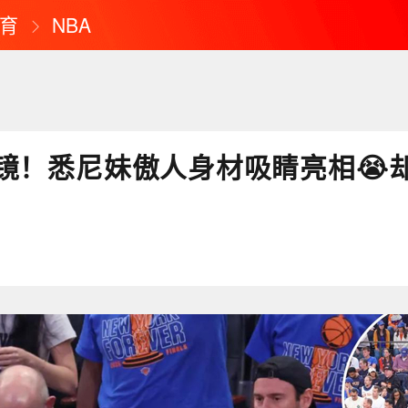
育
NBA
镜！悉尼妹傲人身材吸睛亮相😭