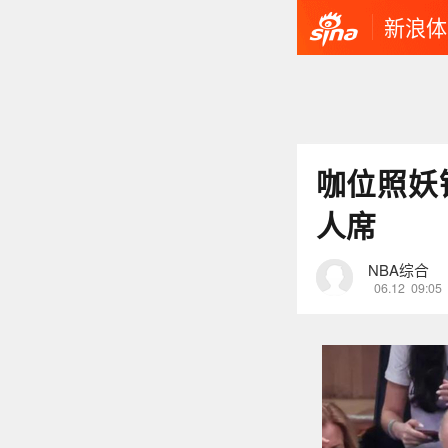
新浪体
咖位照妖
人席
NBA综合
06.12
09:05