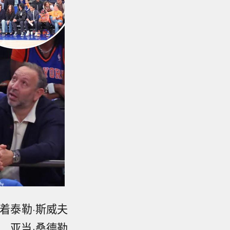
着泰勒·斯威夫
、亚当·桑德勒