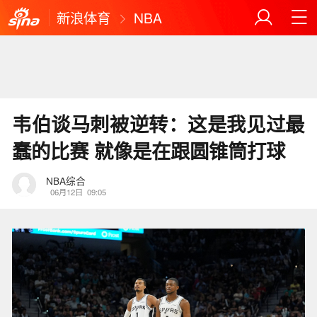
新浪体育
NBA
韦伯谈马刺被逆转：这是我见过最
蠢的比赛 就像是在跟圆锥筒打球
NBA综合
06月12日
09:05