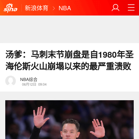
新浪体育
NBA
汤爹：马刺末节崩盘是自1980年圣
海伦斯火山崩塌以来的最严重溃败
NBA综合
06月12日
09:04