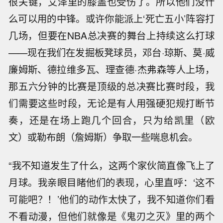
很关键，艾泽里的膝盖也受伤了。所以他们没什
么可以用的中锋。或许你能派上‘死亡五小’阵容打
几场，但要在NBA总决赛的舞台上持续这么打球
——现在我们在发掘板凳球员，邓台·琼斯、莫·威
廉姆斯、德拉维多瓦、理查德·杰弗森等人上场，
那五六分钟的比赛是顶级的总决赛比赛时段，我
们需要这些时段，无论是有人用强硬犯规打断节
奏，还是在场上跑几个回合，只为给凯里（欧
文）或勒布朗（詹姆斯）争取一些喘息机会。
“我不知道发生了什么，这两个家伙简直像飞上了
月球。我亲眼目睹他们的表现，心里直呼：‘这不
可能吧？！’他们的动作太快了，我不知道你们看
不看动漫，但他们就像是《鬼刃之灭》里的两个