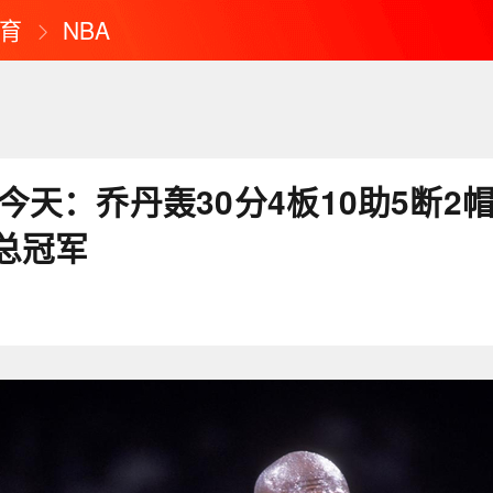
育
NBA
的今天：乔丹轰30分4板10助5断2
A总冠军