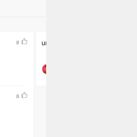
undefined
8
8