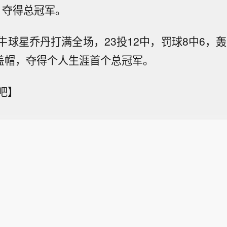
1夺得总冠军。
球星乔丹打满全场，23投12中，罚球8中6，轰
2盖帽，夺得个人生涯首个总冠军。
吧】