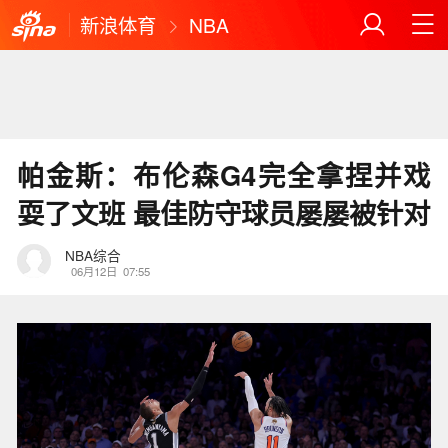
新浪体育
NBA
帕金斯：布伦森G4完全拿捏并戏
耍了文班 最佳防守球员屡屡被针对
NBA综合
06月12日
07:55