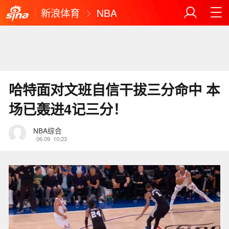
新浪体育
NBA
哈特面对文班自信干拔三分命中 本
场已轰进4记三分！
NBA综合
06.09
10:23