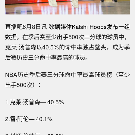
直播吧6月8日讯
数据媒体Kalshi Hoops发布一组
数据，
在季后赛至少出手500次三分球的球员中，
克莱·汤普森以40.5%的命中率独占鳌头，成为季
后赛历史三分命中率最高的球员。
NBA历史季后赛三分球命中率最高球员榜（至少
出手500次）：
1.克莱·汤普森— 40.5%
2.雷·阿伦— 40.1%