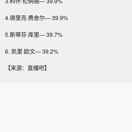
3.科怀·伦纳德— 39.9%
4.德里克·费舍尔— 39.9%
5.斯蒂芬·库里— 39.7%
6. 凯里·欧文— 39.2%
【来源：直播吧】